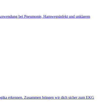
ihre Anwendung bei Pneumonie, Harnwegsinfekt und unklarem
logika erkennen. Zusammen bringen wir dich sicher zum EKG