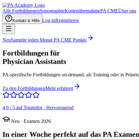
Alle Fortbildungen
Sonographie
Kostenübernahme
PA CME
Über uns
Log in
Registrieren
Kontakt & Hilfe
Neu
Sammle jeden Monat PA CME Punkte
Fortbildungen für
Physician Assistants
PA-spezifische Fortbildungen on-demand, als Training oder in Präse
Zu den Fortbildungen
Mehr erfahren
4,9 / 5
auf Trustpilot · Hervorragend
Neu · Examen 2026
In einer Woche perfekt auf das
PA Exame